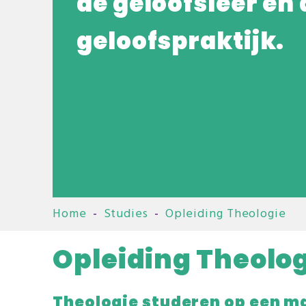
de geloofsleer en 
geloofspraktijk.
Home
-
Studies
-
Opleiding Theologie
Opleiding Theolo
Theologie studeren op een man