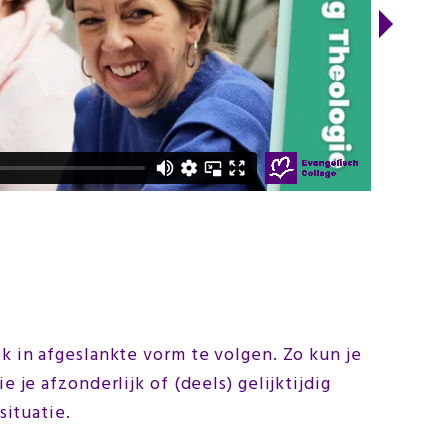
te
ge
le
Rich
k in afgeslankte vorm te volgen. Zo kun je
je afzonderlijk of (deels) gelijktijdig
situatie.