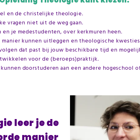
 Opleiding Theologie kunt kiezen:
el en de christelijke theologie.
jke vragen niet uit de weg gaan.
n en je medestudenten, over kerkmuren heen.
e manier kunnen uitleggen en theologische kwesties
volgen dat past bij jouw beschikbare tijd en mogeli
twikkelen voor de (beroeps)praktijk.
 kunnen doorstuderen aan een andere hogeschool of 
ie leer je de
oorde manier