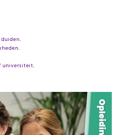
 duiden.
jkheden.
universiteit.
Bi
ge