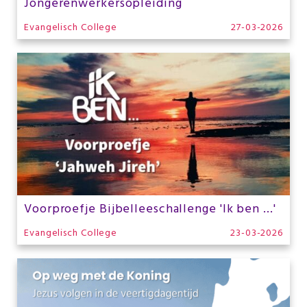
Jongerenwerkersopleiding
Evangelisch College
27-03-2026
Voorproefje Bijbelleeschallenge 'Ik ben ...'
Evangelisch College
23-03-2026