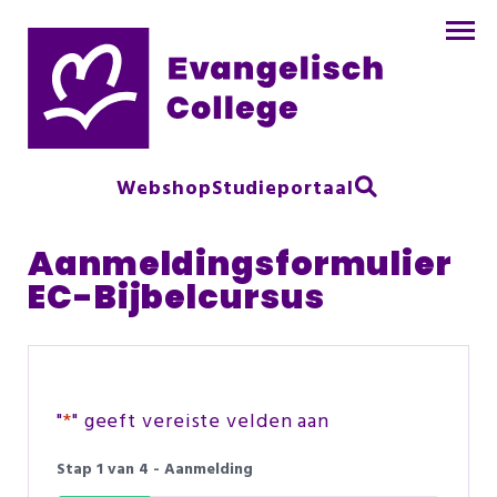
Webshop
Studieportaal
Aanmeldingsformulier
EC-Bijbelcursus
"
*
" geeft vereiste velden aan
Stap
1
van
4
- Aanmelding