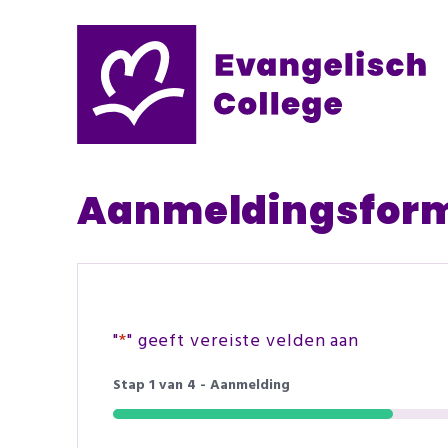
Aanmeldingsformu
"
*
" geeft vereiste velden aan
Stap
1
van
4
- Aanmelding
25%