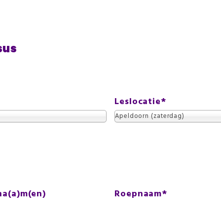
sus
Leslocatie
*
Apeldoorn (zaterdag)
na(a)m(en)
Roepnaam
*