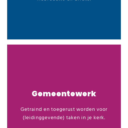
Cursus Bijbels Hebreeuws
Cursus Bijbels Grieks
Meer info
Gemeentewerk
Getraind en toegerust worden voor
Ontdek ons veelzijdige studieaanbod:
(leidinggevende) taken in je kerk.
Toerustingscursus Leiderschap