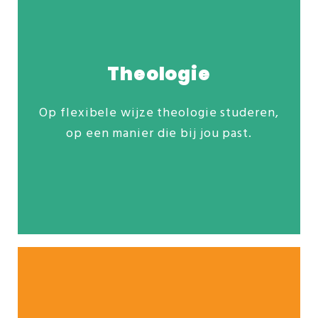
Theologie
Op flexibele wijze theologie studeren,
Ontdek ons veelzijdige studieaanbod:
op een manier die bij jou past.
Opleiding Theologie
Opleiding Bijbel & Exegese
Meer info