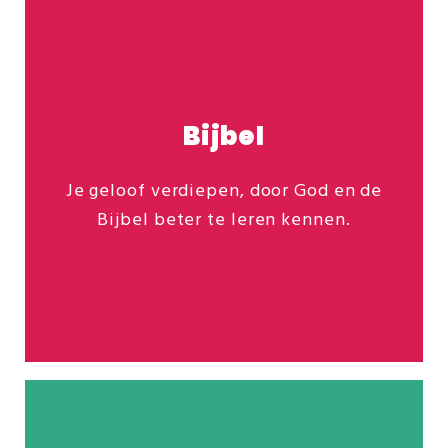
Bijbel
Je geloof verdiepen, door God en de
Ontdek ons veelzijdige studieaanbod:
Bijbel beter te leren kennen.
EC-Bijbelcursus
Cursus Verantwoord Bijbelgebruik
Cursus Bouwstenen voor je geloof
Meer info