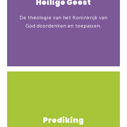
Heilige Geest
De theologie van het Koninkrijk van
Ontdek ons veelzijdige studieaanbod:
God doordenken en toepassen.
Studietraject Gods Koninkrijk en de Heilige Geest
+ kopstudies
Meer info
Prediking