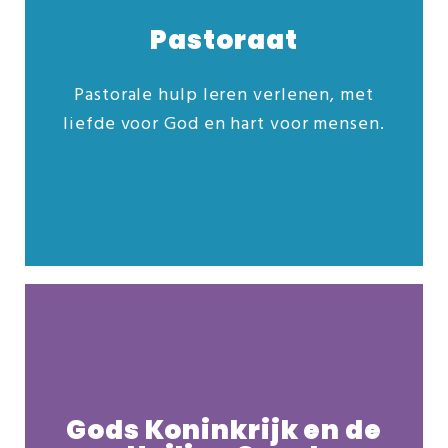
Pastoraat
Pastorale hulp leren verlenen, met
Ontdek ons veelzijdige studieaanbod:
liefde voor God en hart voor mensen.
Opleiding Pastoraal Werk
Toerustingscursus Pastoraat
Meer info
Gods Koninkrijk en de