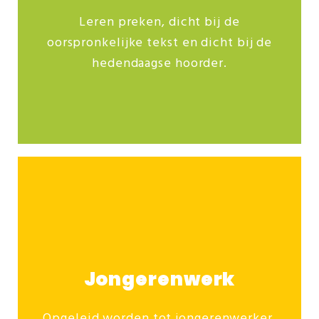
Leren preken, dicht bij de
Ontdek ons veelzijdige studieaanbod:
oorspronkelijke tekst en dicht bij de
Sprekersroute
hedendaagse hoorder.
Meer info
Jongerenwerk
Opgeleid worden tot jongerenwerker,