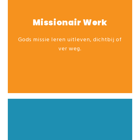
Missionair Werk
Gods missie leren uitleven, dichtbij of
Ontdek ons veelzijdige studieaanbod:
ver weg.
Opleiding Missionair Werk
Meer info