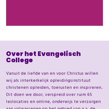
Kringleiderscursus
Cursus Gavengericht werken
Bouwstenen voor je geloof
Meer info
Over het Evangelisch
College
Vanuit de liefde van en voor Christus willen
wij als interkerkelijk opleidingsinstituut
christenen opleiden, toerusten en inspireren.
Dit doen we door, verspreid over ruim 65
leslocaties en online, onderwijs te verzorgen
aan volwassenen op het gebied van o.a. de